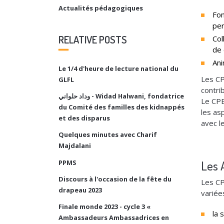
Actualités pédagogiques
Fon
per
RELATIVE POSTS
Col
de 
Ani
Le 1/4 d'heure de lecture national du
Les CP
GLFL
contri
وداد حلواني - Widad Halwani, fondatrice
Le CPE
du Comité des familles des kidnappés
les as
et des disparus
avec l
Quelques minutes avec Charif
Majdalani
PPMS
Les 
Discours à l'occasion de la fête du
Les CP
drapeau 2023
variées
Finale monde 2023 - cycle 3 «
la 
Ambassadeurs Ambassadrices en