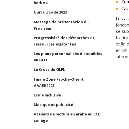
l’e
herbe »
l’a
Nuit du code 2023
Les as
Message de présentation du
foncti
Proviseur
se sub
tradui
Progressivité des démarches et
enfin 
ressources existantes
enrich
Les plans personnalisés disponibles
interv
au GLFL
Le Cross du GLFL
Finale Zone Proche-Orient
#AAEH2023
Ecole Inclusive
Musique et publicité
Ateliers de lecture en arabe au CCC
collège