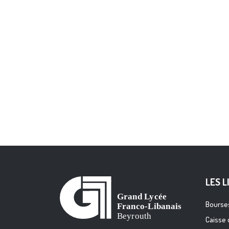
LES L
Bourses
Caisse 